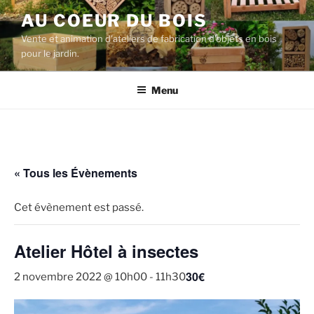
Aller
AU COEUR DU BOIS
au
Vente et animation d'ateliers de fabrication d'objets en bois
contenu
pour le jardin.
principal
Menu
« Tous les Évènements
Cet évènement est passé.
Atelier Hôtel à insectes
30€
2 novembre 2022 @ 10h00
-
11h30