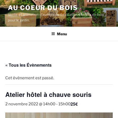
Aller
AU COEUR DU BOIS
au
Vente et animation d'ateliers de fabrication d'objets en bois
contenu
pour le jardin.
principal
Menu
« Tous les Évènements
Cet évènement est passé.
Atelier hôtel à chauve souris
25€
2 novembre 2022 @ 14h00
-
15h00