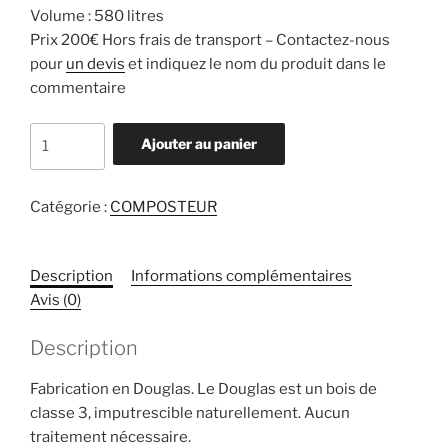
Volume : 580 litres
Prix 200€ Hors frais de transport – Contactez-nous
pour
un devis
et indiquez le nom du produit dans le
commentaire
quantité
Ajouter au panier
de
Grand
Composteur
Catégorie :
COMPOSTEUR
Description
Informations complémentaires
Avis (0)
Description
Fabrication en Douglas. Le Douglas est un bois de
classe 3, imputrescible naturellement. Aucun
traitement nécessaire.