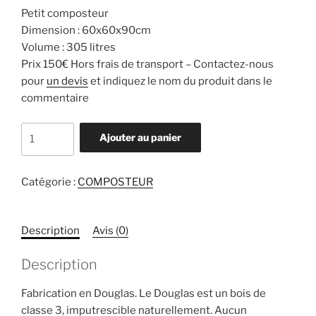
Petit composteur
Dimension : 60x60x90cm
Volume : 305 litres
Prix 150€ Hors frais de transport – Contactez-nous
pour
un devis
et indiquez le nom du produit dans le
commentaire
quantité
Ajouter au panier
de
Petit
Composteur
Catégorie :
COMPOSTEUR
Description
Avis (0)
Description
Fabrication en Douglas. Le Douglas est un bois de
classe 3, imputrescible naturellement. Aucun