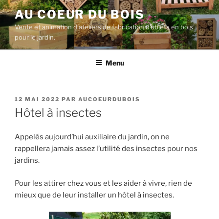
Aller
AU COEUR DU BOIS
au
Vente et animation d'ateliers de fabrication d'objets en bois
contenu
pour le jardin.
principal
Menu
PUBLIÉ
12 MAI 2022
PAR
AUCOEURDUBOIS
LE
Hôtel à insectes
Appelés aujourd’hui auxiliaire du jardin, on ne
rappellera jamais assez l’utilité des insectes pour nos
jardins.
Pour les attirer chez vous et les aider à vivre, rien de
mieux que de leur installer un hôtel à insectes.