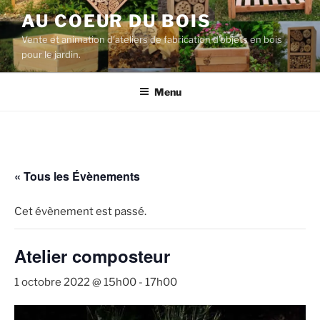
Aller
AU COEUR DU BOIS
au
Vente et animation d'ateliers de fabrication d'objets en bois
contenu
pour le jardin.
principal
Menu
« Tous les Évènements
Cet évènement est passé.
Atelier composteur
1 octobre 2022 @ 15h00
-
17h00