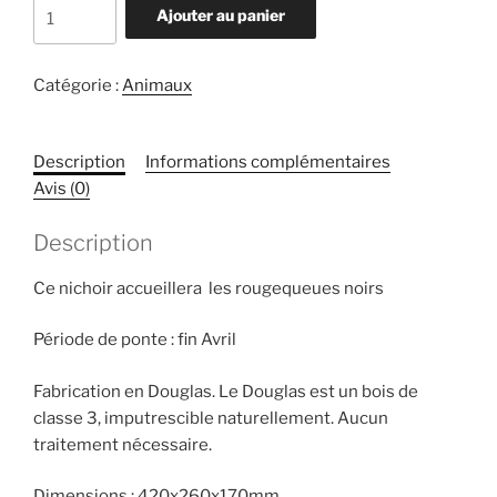
quantité
Ajouter au panier
de
Nichoir
Rougequeue
Catégorie :
Animaux
noir
Description
Informations complémentaires
Avis (0)
Description
Ce nichoir accueillera les rougequeues noirs
Période de ponte : fin Avril
Fabrication en Douglas. Le Douglas est un bois de
classe 3, imputrescible naturellement. Aucun
traitement nécessaire.
Dimensions : 420x260x170mm