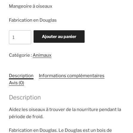
Mangeoire à oiseaux
Fabrication en Douglas
quantité
Ajouter au panier
de
Mangeoire
à
Catégorie :
Animaux
oiseaux
Description
Informations complémentaires
Avis (0)
Description
Aidez les oiseaux à trouver de la nourriture pendant la
période de froid.
Fabrication en Douglas. Le Douglas est un bois de